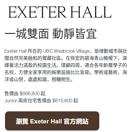
一城雙面 動靜皆宜
Exeter Hall 所在的 UBC Wesbrook Village，是律動城市與壯
闊自然完美融和的寶藏社區。在恢宏的碧海青山帷幔下，演
繹著活力滿盈的校園生活。環顧四周，適合各年齡層學子的
名校，方便全家享用的娛樂設施比比皆是。學術或藝術，海
洋或山巒，處處和諧，相輔相生。
售價由 $668,800 起
Junior 兩房住宅售價由 $815,800 起