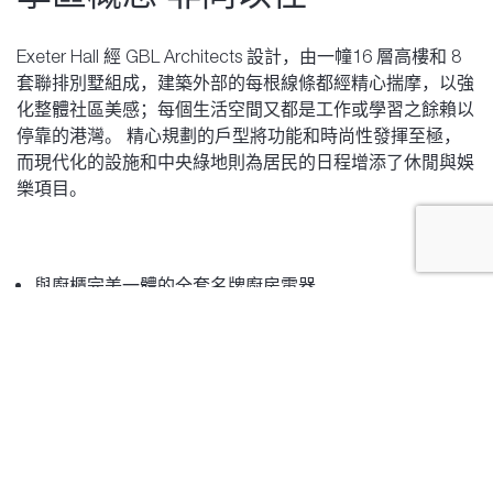
Exeter Hall 經 GBL Architects 設計，由一幢16 層高樓和 8
套聯排別墅組成，建築外部的每根線條都經精心揣摩，以強
化整體社區美感；每個生活空間又都是工作或學習之餘賴以
停靠的港灣。 精心規劃的戶型將功能和時尚性發揮至極，
而現代化的設施和中央綠地則為居民的日程增添了休閒與娛
樂項目。
與廚櫃完美一體的全套名牌廚房電器
光潔的人造大理石檯面輔以全高人造大理石防濺牆和時尚
廚櫃
精心設計的主臥室衣櫃带有照明收納格
連臥室浴室設有水療風格的雨淋式淋浴和一體浴凳
某些高層住戶可欣賞薩利希海(Salish Sea)和北岸山脈美景