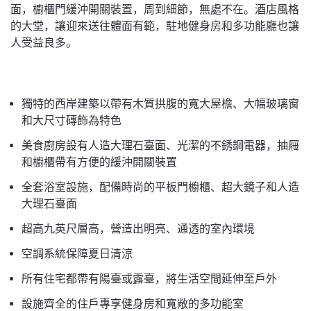
面，櫥櫃門緩沖開關裝置，周到細節，無處不在。酒店風格
的大堂，讓迎來送往體面有範，駐地健身房和多功能廳也讓
人受益良多。
獨特的西岸建築以帶有木質拱腹的寬大屋檐、大幅玻璃窗
和大尺寸磚飾為特色
美食廚房設有人造大理石臺面、光潔的不銹鋼電器，抽屜
和櫥櫃帶有方便的緩沖開關裝置
全套浴室設施，配備時尚的平板門櫥櫃、超大鏡子和人造
大理石臺面
超高九英尺層高，營造出明亮、通透的室內環境
空調系統保障夏日清涼
所有住宅都帶有陽臺或露臺，將生活空間延伸至戶外
設施齊全的住戶專享健身房和寬敞的多功能室