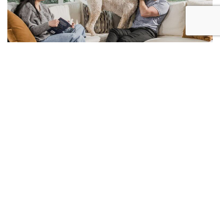
理想位置
這一西高貴林黃金地段，讓一切生活所需盡在左右——短途
步行，即可到達 Burquitlam 天車站，與正在擴建和升級的
Cottonwood 公園隔街相望。這一活力四射的社區道路公交
四通八達，可以輕鬆前往西門菲莎大學（Simon Fraser
University ）和位於 Lougheed Centre 和 Burquitlam Plaza