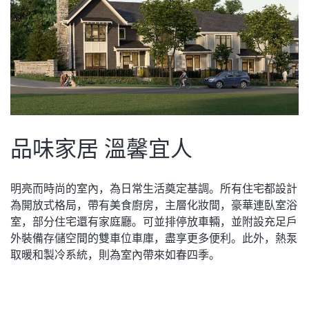
品味家居 溫馨宜人
明亮而時尚的室內，為日常生活奠定基調。所有住宅都設計
為開放式格局，帶有美食廚房，主層化妝間，豪華連臥室浴
室，部分住宅還有家庭廳。可並排停放車輛，並附設充足戶
外裝備存儲空間的雙車位車庫，盡享更多便利。此外，熱泵
取暖和製冷系統，則為室內帶來如春四季。