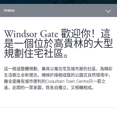
Toggl
menu
Windsor Gate 歡迎你！這
是一個位於高貴林的大型
規劃住宅社區。
這一經過整體規劃、兼具公寓住宅及城市屋的社區，為精彩
生活樹立全新理念。掩映於綠樹成蔭的公園式自然環境中，
離全面擁有城市便利的Coquitlam Town Centre只一箭之
遙，此間的一眾家園，既各自獨立，又相輔相成。
高貴林