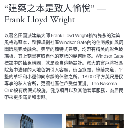
“建築之本是致人愉悅” —
Frank Lloyd Wright
以著名田園派建築大師 Frank Lloyd Wright賴特隽永的建築
風格為藍本，整體規劃社區Windsor Gate內的住宅設計與周
圍環境完美融合。典型的賴特式建築，均帶有精美的彩色玻
璃板，其上刻畫有取自他的商標的幾何圖案。Windsor Gate
標誌中的抽象構圖，就是源自這類設計。寬大的窗戶將社區
院落中濃郁的大地色調引入客廳，街面寬闊，綠蔭夾道，平
整的草坪和小徑伸向寧靜的休憩之所。18,000平方英尺居民
專享的私人會所，更讓社區住戶受益匪淺。The Nakoma
Club設有度假式設施，健身項目以及其他奢華服務，為居民
帶來更多滿足和樂趣。