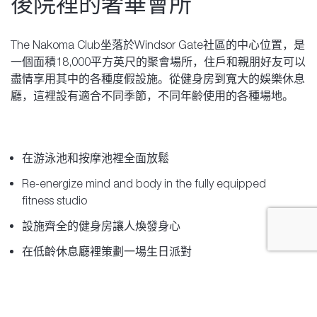
後院裡的奢華會所
The Nakoma Club坐落於Windsor Gate社區的中心位置，是
一個面積18,000平方英尺的聚會場所，住戶和親朋好友可以
盡情享用其中的各種度假設施。從健身房到寬大的娛樂休息
廳，這裡設有適合不同季節，不同年齡使用的各種場地。
在游泳池和按摩池裡全面放鬆
Re-energize mind and body in the fully equipped
fitness studio
設施齊全的健身房讓人煥發身心
在低齡休息廳裡策劃一場生日派對
在籃球場或在台球桌上大顯身手
利用會所的放映廳辦一場令人難忘的奧斯卡主題派對